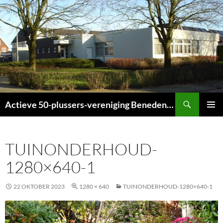
Ga
naar
de
inhoud
Zoeken
Actieve 50-plussers-vereniging Beneden-Leeuwen
PRIMAI
MENU
TUINONDERHOUD-
1280×640-1
22 OKTOBER 2023
1280 × 640
TUINONDERHOUD-1280×640-1