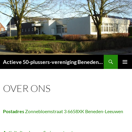
Ga
naar
de
inhoud
Zoeken
Actieve 50-plussers-vereniging Beneden-Leeuwen
PRIMAI
MENU
OVER ONS
Postadres
Zonnebloemstraat 3 6658XK Beneden-Leeuwen