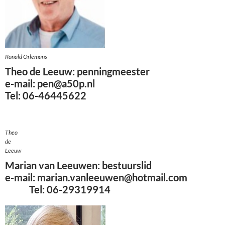
Ronald Orlemans
Theo de Leeuw: penning
meester
e-mail: pen@a50p.nl
Tel: 06-46445622
Theo
de
Leeuw
Marian van Leeuwen: b
estuurslid
e-mail: marian.vanleeuwen@hotmail.com
Tel: 06-29319914