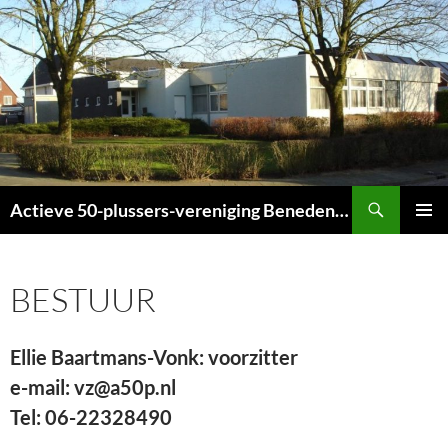
Ga
naar
de
inhoud
Zoeken
Actieve 50-plussers-vereniging Beneden-Leeuwen
PRIMAI
MENU
BESTUUR
Ellie Baartmans-Vonk: voorzitter
e-mail:
vz@a50p.nl
Tel: 06-22328490