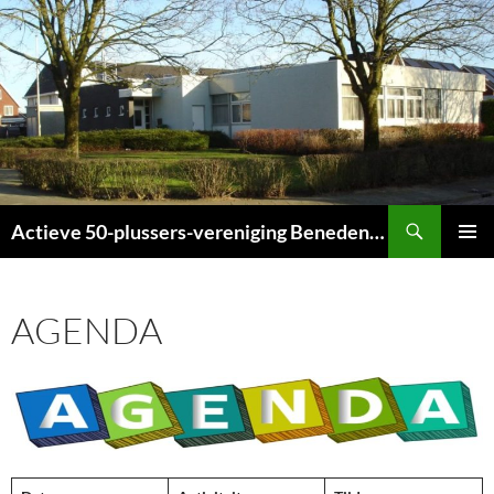
Ga
naar
de
inhoud
Zoeken
Actieve 50-plussers-vereniging Beneden-Leeuwen
PRIMAI
MENU
AGENDA