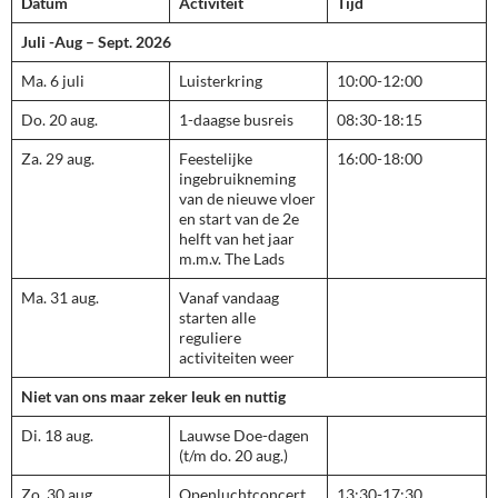
Datum
Activiteit
Tijd
Juli -Aug – Sept. 2026
Ma. 6 juli
Luisterkring
10:00-12:00
Do. 20 aug.
1-daagse busreis
08:30-18:15
Za. 29 aug.
Feestelijke
16:00-18:00
ingebruikneming
van de nieuwe vloer
en start van de 2e
helft van het jaar
m.m.v. The Lads
Ma. 31 aug.
Vanaf vandaag
starten alle
reguliere
activiteiten weer
Niet van ons maar zeker leuk en nuttig
Di. 18 aug.
Lauwse Doe-dagen
(t/m do. 20 aug.)
Zo. 30 aug.
Openluchtconcert
13:30-17:30