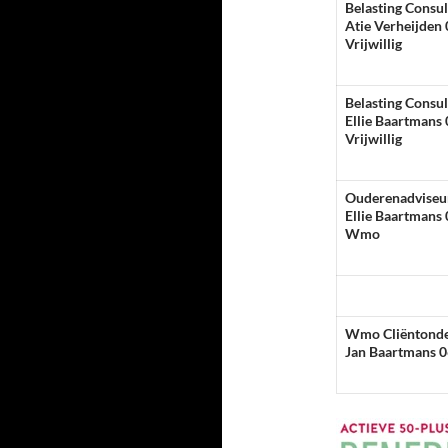
Belasting Consu
Atie Verheijden
Vrijwillig
Belasting Consu
Ellie Baartmans
Vrijwillig
Ouderenadviseu
Ellie Baartmans
Wmo
Wmo Cliëntonde
Jan Baartmans 