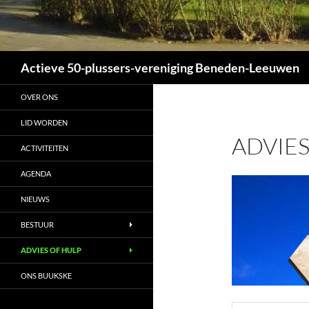
Zoeken
Actieve 50-plussers-vereniging Beneden-Leeuwen
OVER ONS
LID WORDEN
ADVIES
ACTIVITEITEN
AGENDA
NIEUWS
BESTUUR
ADVIES OF HULP
ONS BUUKSKE