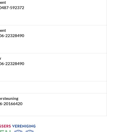
lent
 0487-592372
lent
 06-22328490
r
 06-22328490
rsteuning
06-20166420