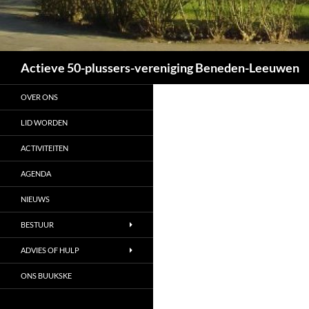
Zoeken
Actieve 50-plussers-vereniging Beneden-Leeuwen
OVER ONS
LID WORDEN
ACTIVITEITEN
AGENDA
NIEUWS
BESTUUR
ADVIES OF HULP
ONS BUUKSKE