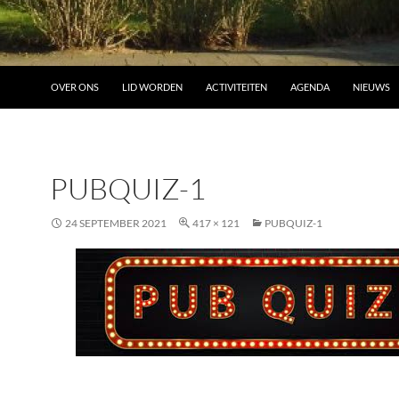
OVER ONS
LID WORDEN
ACTIVITEITEN
AGENDA
NIEUWS
PUBQUIZ-1
24 SEPTEMBER 2021
417 × 121
PUBQUIZ-1