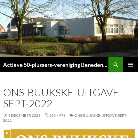
Ga
naar
de
inhoud
Zoeken
Actieve 50-plussers-vereniging Beneden-Leeuwen
PRIMAI
MENU
ONS-BUUKSKE-UITGAVE-
SEPT-2022
6 DECEMBER 2023
685 × 978
ONS-BUUKSKE-UITGAVE-SEPT-
2022