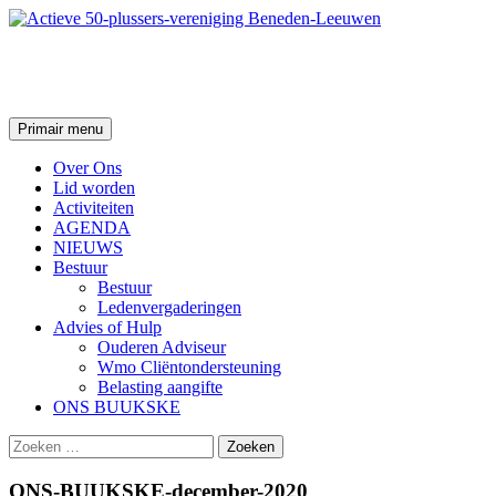
Ga
naar
de
Actieve 50-plussers-vereniging
inhoud
Zoeken
Primair menu
Over Ons
Lid worden
Activiteiten
AGENDA
NIEUWS
Bestuur
Bestuur
Ledenvergaderingen
Advies of Hulp
Ouderen Adviseur
Wmo Cliëntondersteuning
Belasting aangifte
ONS BUUKSKE
Zoeken
naar:
ONS-BUUKSKE-december-2020