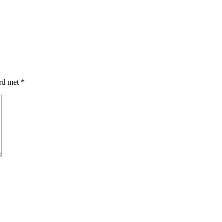
erd met
*