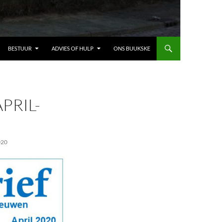
BESTUUR
ADVIES OF HULP
ONS BUUKSKE
PRIL-
020