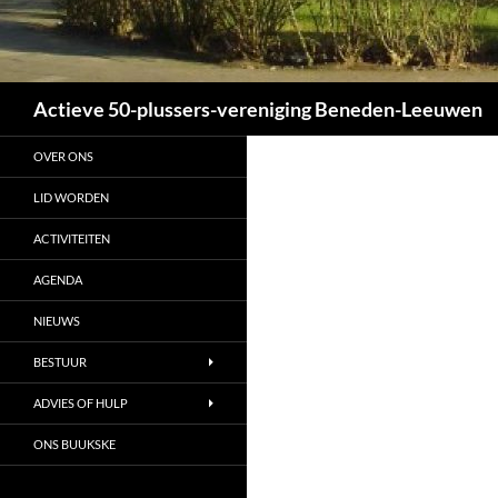
Zoeken
Actieve 50-plussers-vereniging Beneden-Leeuwen
OVER ONS
LID WORDEN
ACTIVITEITEN
AGENDA
NIEUWS
BESTUUR
ADVIES OF HULP
ONS BUUKSKE