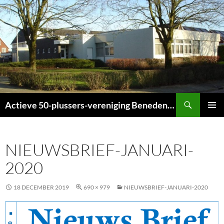
Ga
naar
de
inhoud
Zoeken
Actieve 50-plussers-vereniging Beneden-Leeuwen
PRIMAI
MENU
NIEUWSBRIEF-JANUARI-
2020
18 DECEMBER 2019
690 × 979
NIEUWSBRIEF-JANUARI-2020