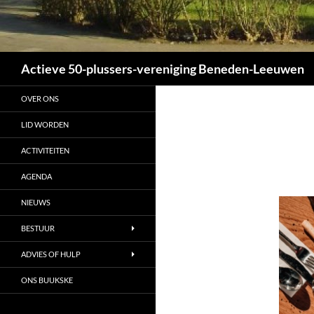
Zoeken
Actieve 50-plussers-vereniging Beneden-Leeuwen
OVER ONS
LID WORDEN
ACTIVITEITEN
AGENDA
NIEUWS
BESTUUR
ADVIES OF HULP
ONS BUUKSKE