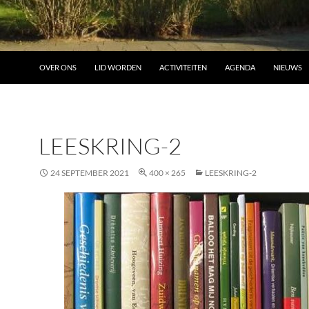
OVER ONS
LID WORDEN
ACTIVITEITEN
AGENDA
NIEUWS
LEESKRING-2
24 SEPTEMBER 2021
400 × 265
LEESKRING-2