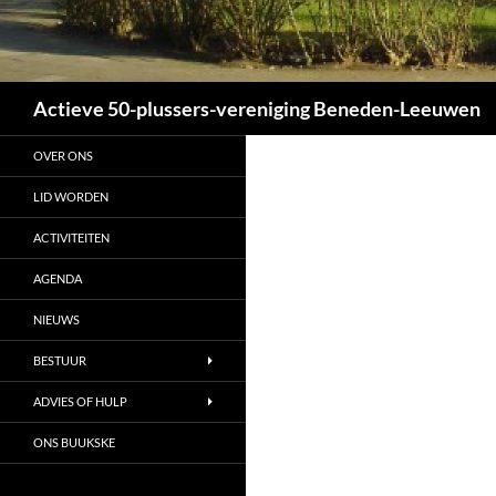
Zoeken
Actieve 50-plussers-vereniging Beneden-Leeuwen
OVER ONS
LID WORDEN
ACTIVITEITEN
AGENDA
NIEUWS
BESTUUR
ADVIES OF HULP
ONS BUUKSKE