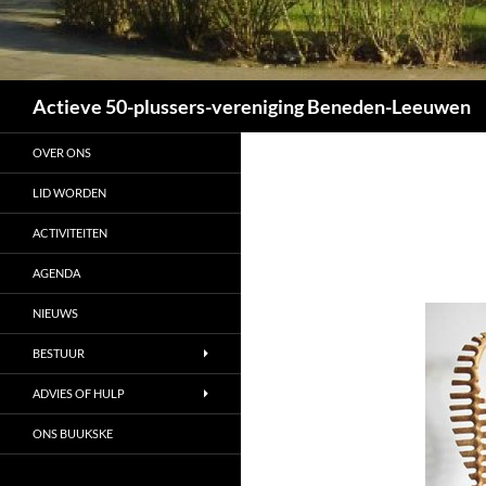
Zoeken
Actieve 50-plussers-vereniging Beneden-Leeuwen
OVER ONS
LID WORDEN
ACTIVITEITEN
AGENDA
NIEUWS
BESTUUR
ADVIES OF HULP
ONS BUUKSKE