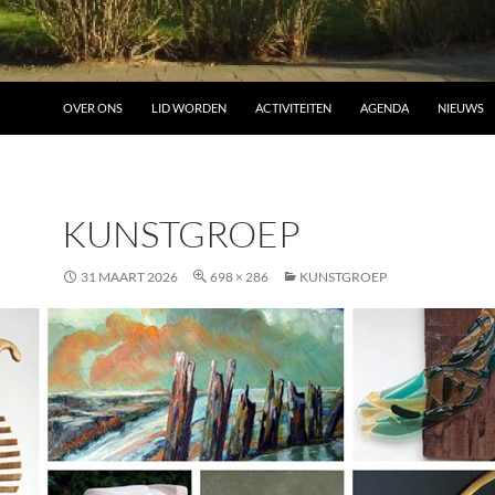
OVER ONS
LID WORDEN
ACTIVITEITEN
AGENDA
NIEUWS
KUNSTGROEP
31 MAART 2026
698 × 286
KUNSTGROEP