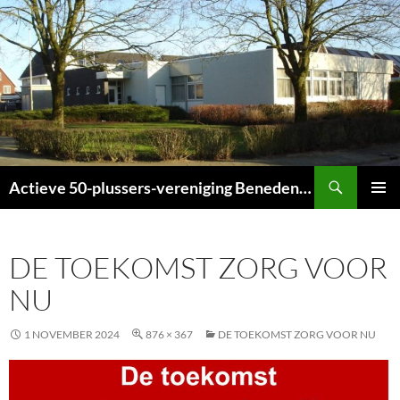
Ga
naar
de
inhoud
Zoeken
Actieve 50-plussers-vereniging Beneden-Leeuwen
PRIMAI
MENU
DE TOEKOMST ZORG VOOR
NU
1 NOVEMBER 2024
876 × 367
DE TOEKOMST ZORG VOOR NU