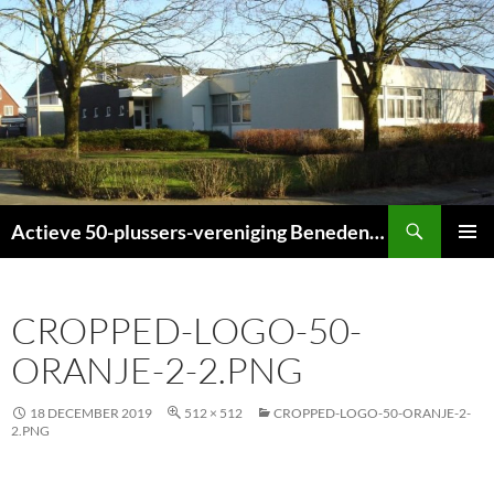
Ga
naar
de
inhoud
Zoeken
Actieve 50-plussers-vereniging Beneden-Leeuwen
PRIMAI
MENU
CROPPED-LOGO-50-
ORANJE-2-2.PNG
18 DECEMBER 2019
512 × 512
CROPPED-LOGO-50-ORANJE-2-
2.PNG