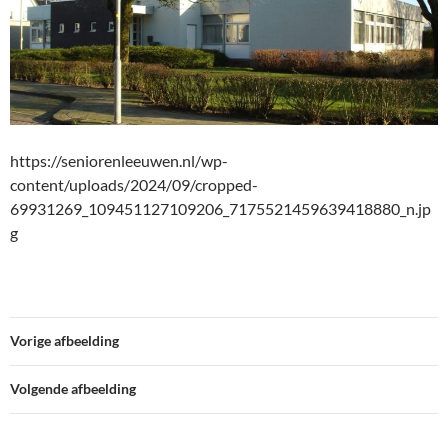
https://seniorenleeuwen.nl/wp-
content/uploads/2024/09/cropped-
69931269_109451127109206_7175521459639418880_n.jp
g
Vorige afbeelding
Volgende afbeelding