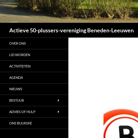
Zoeken
Actieve 50-plussers-vereniging Beneden-Leeuwen
OVER ONS
LID WORDEN
ACTIVITEITEN
AGENDA
NIEUWS
BESTUUR
ADVIES OF HULP
ONS BUUKSKE