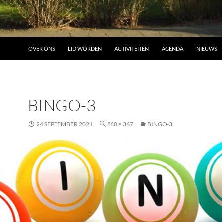
OVER ONS
LID WORDEN
ACTIVITEITEN
AGENDA
NIEUWS
BINGO-3
24 SEPTEMBER 2021
860 × 367
BINGO-3