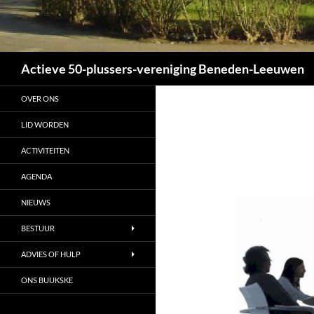
Zoeken
Actieve 50-plussers-vereniging Beneden-Leeuwen
OVER ONS
LID WORDEN
ACTIVITEITEN
AGENDA
NIEUWS
BESTUUR
ADVIES OF HULP
ONS BUUKSKE