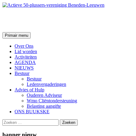
Ga
naar
de
Actieve 50-plussers-vereniging
inhoud
Zoeken
Primair menu
Over Ons
Lid worden
Activiteiten
AGENDA
NIEUWS
Bestuur
Bestuur
Ledenvergaderingen
Advies of Hulp
Ouderen Adviseur
Wmo Cliëntondersteuning
Belasting aangifte
ONS BUUKSKE
Zoeken
naar:
banner nieuw