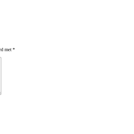
erd met
*