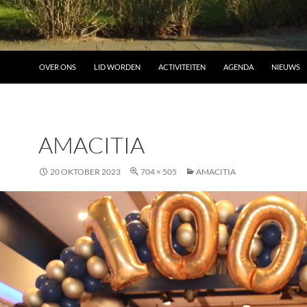
OVER ONS
LID WORDEN
ACTIVITEITEN
AGENDA
NIEUWS
AMACITIA
20 OKTOBER 2023
704 × 505
AMACITIA