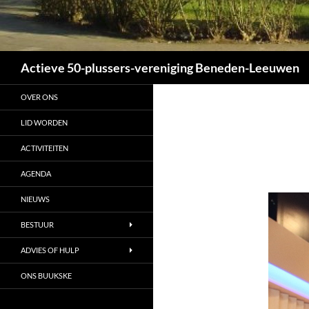
Zoeken
Actieve 50-plussers-vereniging Beneden-Leeuwen
OVER ONS
LID WORDEN
ACTIVITEITEN
AGENDA
NIEUWS
BESTUUR
ADVIES OF HULP
ONS BUUKSKE