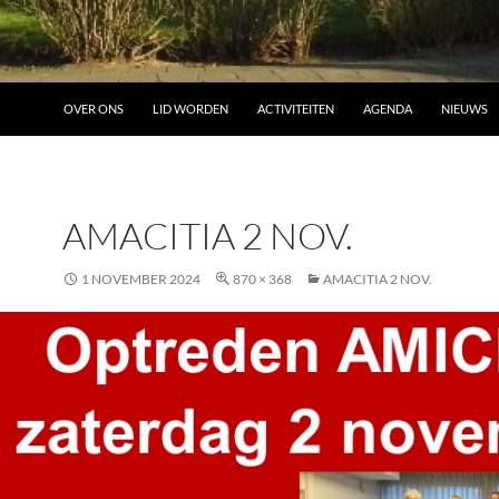
OVER ONS
LID WORDEN
ACTIVITEITEN
AGENDA
NIEUWS
AMACITIA 2 NOV.
1 NOVEMBER 2024
870 × 368
AMACITIA 2 NOV.