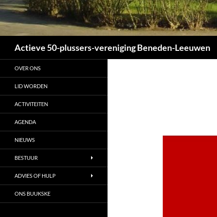
Zoeken
Actieve 50-plussers-vereniging Beneden-Leeuwen
OVER ONS
LID WORDEN
ACTIVITEITEN
AGENDA
NIEUWS
BESTUUR
ADVIES OF HULP
ONS BUUKSKE