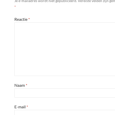
Je e-mailadres wordt niet gepubliceerd.
Vereiste velden zijn g
*
Reactie
*
Naam
*
E-mail
*