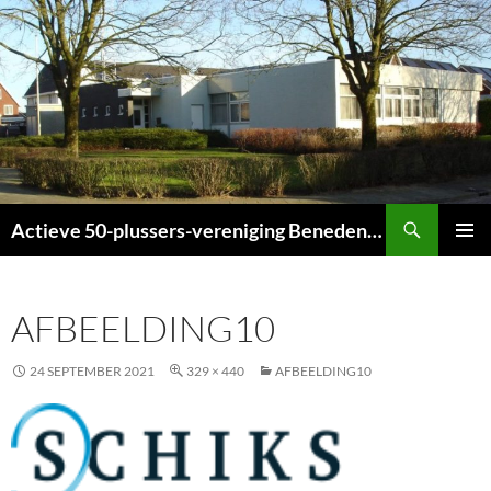
Ga
naar
de
inhoud
Zoeken
Actieve 50-plussers-vereniging Beneden-Leeuwen
PRIMAI
MENU
AFBEELDING10
24 SEPTEMBER 2021
329 × 440
AFBEELDING10