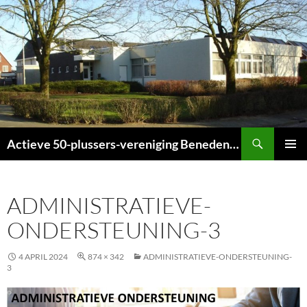
Ga
naar
de
inhoud
Zoeken
Actieve 50-plussers-vereniging Beneden-Leeuwen
PRIMAI
MENU
ADMINISTRATIEVE-
ONDERSTEUNING-3
4 APRIL 2024
874 × 342
ADMINISTRATIEVE-ONDERSTEUNING-
3