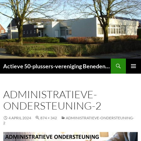
Ga
naar
de
inhoud
Zoeken
Actieve 50-plussers-vereniging Beneden-Leeuwen
PRIMAI
MENU
ADMINISTRATIEVE-
ONDERSTEUNING-2
4 APRIL 2024
874 × 342
ADMINISTRATIEVE-ONDERSTEUNING-
2