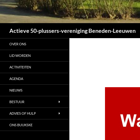
Zoeken
Actieve 50-plussers-vereniging Beneden-Leeuwen
OVER ONS
LID WORDEN
ACTIVITEITEN
AGENDA
NIEUWS
BESTUUR
ADVIES OF HULP
ONS BUUKSKE