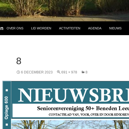
en
OVER ONS
LID WORDEN
ACTIVITEITEN
AGENDA
NIEUWS
8
6 DECEMBER 2023
691 × 978
8