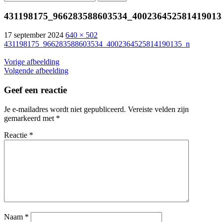
naar:
431198175_966283588603534_400236452581419013
17 september 2024
640 × 502
431198175_966283588603534_4002364525814190135_n
Vorige afbeelding
Volgende afbeelding
Geef een reactie
Je e-mailadres wordt niet gepubliceerd.
Vereiste velden zijn
gemarkeerd met
*
Reactie
*
Naam
*