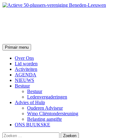
Ga
naar
de
Actieve 50-plussers-vereniging
inhoud
Beneden-Leeuwen
Zoeken
Primair menu
Over Ons
Lid worden
Activiteiten
AGENDA
NIEUWS
Bestuur
Bestuur
Ledenvergaderingen
Advies of Hulp
Ouderen Adviseur
Wmo Cliëntondersteuning
Belasting aangifte
ONS BUUKSKE
Zoeken